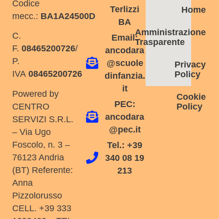
Codice
Terlizzi
Home
mecc.:
BA1A24500D
BA
Amministrazione
C.
Email:
Trasparente
F.
08465200726
/
ancodara
P.
@scuole
Privacy
IVA
08465200726
Policy
dinfanzia.
it
Powered by
Cookie
PEC:
Policy
CENTRO
ancodara
SERVIZI S.R.L.
@pec.it
– Via Ugo
Foscolo, n. 3 –
Tel.: +39
76123 Andria
340 08 19
(BT) Referente:
213
Anna
Pizzolorusso
CELL. +39 333