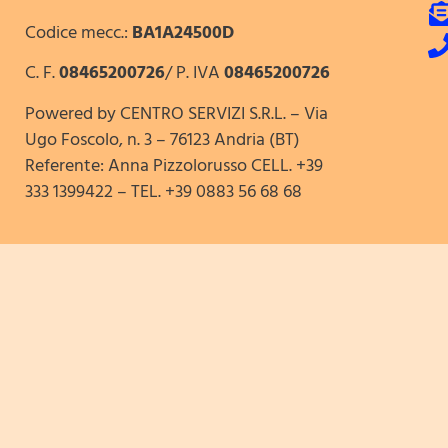
Codice mecc.:
BA1A24500D
C. F.
08465200726
/ P. IVA
08465200726
Powered by CENTRO SERVIZI S.R.L. – Via
Ugo Foscolo, n. 3 – 76123 Andria (BT)
Referente: Anna Pizzolorusso CELL. +39
333 1399422 – TEL. +39 0883 56 68 68