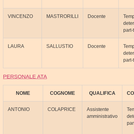
VINCENZO
MASTRORILLI
Docente
Tem
dete
part-
LAURA
SALLUSTIO
Docente
Tem
dete
part-
PERSONALE ATA
NOME
COGNOME
QUALIFICA
CO
ANTONIO
COLAPRICE
Assistente
Te
amministrativo
det
par