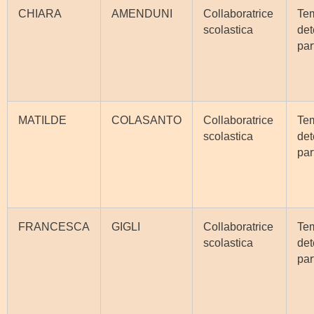
CHIARA
AMENDUNI
Collaboratrice
Te
scolastica
det
par
MATILDE
COLASANTO
Collaboratrice
Te
scolastica
det
par
FRANCESCA
GIGLI
Collaboratrice
Te
scolastica
det
par