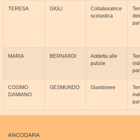
TERESA
GIGLI
Collaboratrice
Te
scolastica
det
par
MARIA
BERNARDI
Addetta alle
Te
pulizie
ind
par
COSIMO
GESMUNDO
Giardiniere
Te
DAMIANO
ind
par
ANCODARA