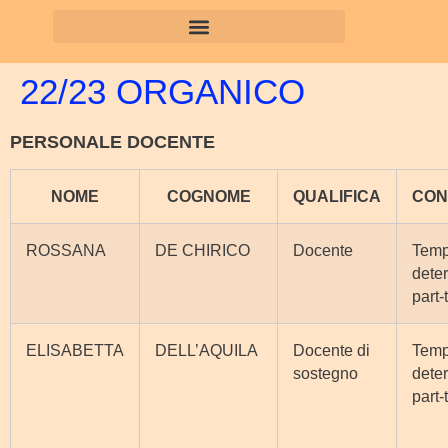
22/23 ORGANICO
PERSONALE DOCENTE
NOME
COGNOME
QUALIFICA
CON
ROSSANA
DE CHIRICO
Docente
Tem
dete
part-
ELISABETTA
DELL’AQUILA
Docente di
Tem
sostegno
dete
part-