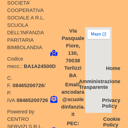
SOCIETA’
COOPERATIVA
SOCIALE A R.L.
SCUOLA
Via
DELL’INFANZIA
Pasquale
PARITARIA
Fiore,
BIMBOLANDIA
130,
Codice
70038
mecc.:
BA1A24500D
Terlizzi
Home
BA
C.
Amministrazione
Email:
F.
08465200726
/
Trasparente
ancodara
P.
@scuole
IVA
08465200726
Privacy
Policy
dinfanzia.
Powered by
it
Cookie
CENTRO
PEC:
Policy
SERVIZI S.R.L.