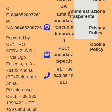
BA
C.
Amministrazione
Email:
F.
08465200726
/
Trasparente
ancodara
P.
@scuole
IVA
08465200726
Privacy
Policy
dinfanzia.
Powered by
it
Cookie
CENTRO
PEC:
Policy
SERVIZI S.R.L.
ancodara
– Via Ugo
@pec.it
Foscolo, n. 3 –
Tel.: +39
76123 Andria
340 08 19
(BT) Referente:
213
Anna
Pizzolorusso
CELL. +39 333
1399422 – TEL.
+39 0883 56 68