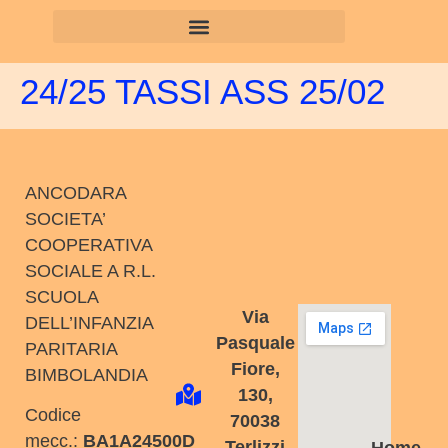
24/25 TASSI ASS 25/02
ANCODARA
SOCIETA’
COOPERATIVA
SOCIALE A R.L.
SCUOLA
Via
DELL’INFANZIA
Pasquale
PARITARIA
Fiore,
BIMBOLANDIA
130,
Codice
70038
mecc.:
BA1A24500D
Terlizzi
Home