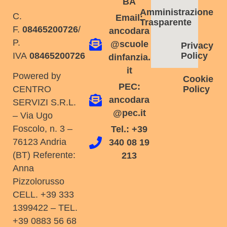
BA
Amministrazione
C.
Email:
Trasparente
F.
08465200726
/
ancodara
P.
@scuole
Privacy
IVA
08465200726
Policy
dinfanzia.
it
Powered by
Cookie
PEC:
Policy
CENTRO
ancodara
SERVIZI S.R.L.
@pec.it
– Via Ugo
Foscolo, n. 3 –
Tel.: +39
76123 Andria
340 08 19
(BT) Referente:
213
Anna
Pizzolorusso
CELL. +39 333
1399422 – TEL.
+39 0883 56 68